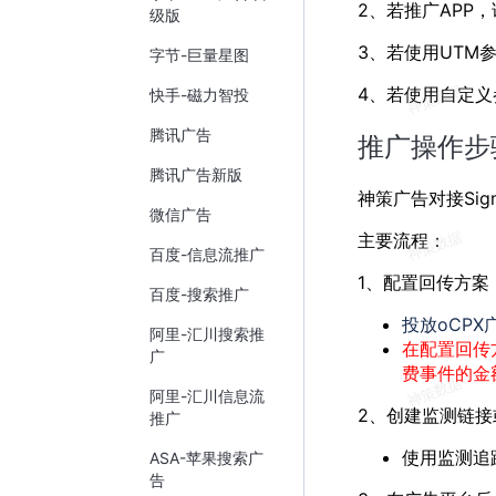
2、若推广APP
级版
3、若使用UTM参数
字节-巨量星图
4、若使用自定义
快手-磁力智投
腾讯广告
推广操作步
腾讯广告新版
神策广告对接Si
微信广告
主要流程：
百度-信息流推广
1、配置回传方案
百度-搜索推广
投放oCP
阿里-汇川搜索推
在配置回传
广
费事件的金
阿里-汇川信息流
2、创建监测链接
推广
使用监测追
ASA-苹果搜索广
告