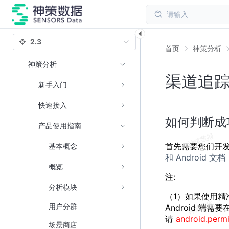
请输入
2.3
首页
神策分析
神策分析
渠道追
新手入门
快速接入
如何判断成
产品使用指南
首先需要您们开发
基本概念
和 Android 文档
概览
注:
分析模块
（1）如果使用精准匹
用户分群
Android 端需
请
android.per
场景商店