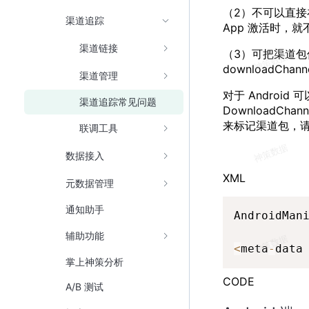
（2）不可以直接在 
渠道追踪
App 激活时，
渠道链接
（3）可把渠道
downloadChann
渠道管理
对于 Androi
渠道追踪常见问题
DownloadCh
来标记渠道包，
联调工具
数据接入
XML
元数据管理
通知助手
AndroidMan
辅助功能
<
meta
-
data
掌上神策分析
CODE
A/B 测试