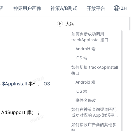
界
神策用户画像
神策A/B测试
开放平台
ZH
大纲
如何判断成功调用
trackAppInstall接口
Android 端
iOS 端
如何切换 trackAppInstall
接口
Android 端
集
$AppInstall
事件。
iOS
iOS 端
事件名修改
如何在神策查询渠道匹配
dSupport 库）；
成功对应的 App 激活事
件？
如何接收广告商的其他参
数