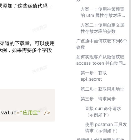
赋值。如果添加了这些赋值代码，
方案一：使用神策预置
。
的 utm 属性存放对应的
参数
方案二：使用自定义属
性存放对应的参数
广点通中如何获取下列6个
每个渠道的下载量。可以使用
参数
是一个示例，如果需要多个字段
如何实现客户从微信获取
access_token 并自动同步
给神策
第⼀步：获取
api_secret
第二步：获取同步地址
Copy
第三步，请求同步
直接 curl 命令请求
:
value
=
"应用宝"
/
>
（示例如下）
使用 postman ⼯具发
请求（示例如下）