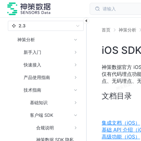
请输入
2.3
首页
神策分析
神策分析
iOS SD
新手入门
快速接入
神策数据官方 iOS
仅有代码埋点功能
产品使用指南
点、无码埋点、
技术指南
文档目录
基础知识
客户端 SDK
集成文档（iOS）
合规说明
基础 API 介绍（i
高级功能（iOS）
神策数据 SDK 隐私