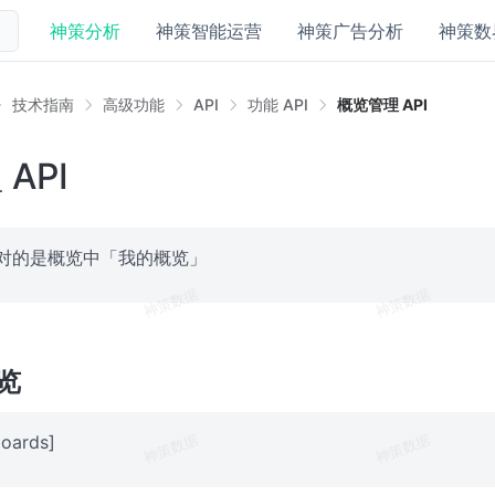
神策分析
神策智能运营
神策广告分析
神策数
技术指南
高级功能
API
功能 API
概览管理 API
API
 针对的是概览中「我的概览」
览
oards]