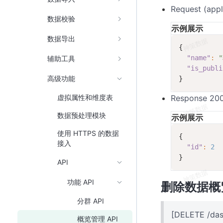
Request (appl
数据校验
示例展示
数据导出
{
"name"
: 
辅助工具
"is_publi
高级功能
}
虚拟属性和维度表
Response 200 
数据预处理模块
示例展示
使用 HTTPS 的数据
{
接入
"id"
: 
2  
}
API
功能 API
删除数据概
分群 API
[DELETE /das
概览管理 API