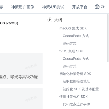
界
神策用户画像
神策A/B测试
开放平台
ZH
大纲
S & tvOS）
macOS 集成 SDK
CocoaPods 方式
源码方式
tvOS 集成 SDK
CocoaPods 方式
源码方式
初始化神策分析 SDK
全埋点、曝光等高级功能
获取数据接收地址
初始化 SDK 及基本配置
使用神策分析 SDK
代码埋点追踪事件