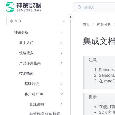
请输入
2.3
首页
神策分析
神策分析
集成文档（
新手入门
快速接入
注意
产品使用指南
Sensor
技术指南
Sensor
在 ma
基础知识
客户端 SDK
提示
合规说明
在使用
SDK 
神策数据 SDK 隐私