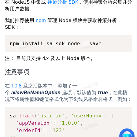
在 NodeJS 中集成
神策分析 SDK
，使用神策分析采集并分
析用户数据。
我们推荐使用
npm
管理 Node 模块并获取神策分析
SDK：
Copy
npm install sa
-
sdk
-
node 
--
save
注： 目前只支持 4.x 及以上 Node 版本。
注意事项
在
1.0.8
及之后版本中，添加了一
个
allowReNameOption
选项，默认值为
true
，在此情
况下将属性值和键值格式化为下划线风格命名格式，例如：
Copy
sa
.
track
(
'user-id'
,
'userHappy'
,
{
'appVersion'
:
'1.0.0'
,
'orderId'
:
'123'