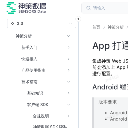
请输入
2.3
首页
神策分析
神策分析
App 打通
新手入门
快速接入
集成神策 Web J
前会添加上 Ap
产品使用指南
进行配置。
技术指南
Android
基础知识
版本要求
客户端 SDK
Androi
合规说明
Androi
神策数据 SDK 隐私