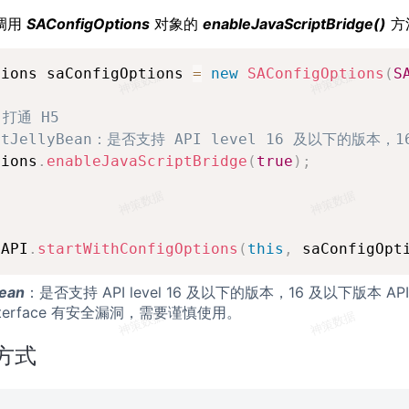
，调用
SAConfigOptions
对象的
enableJavaScriptBridge()
方
tions saConfigOptions 
=
new
SAConfigOptions
(
S
 打通 H5
ortJellyBean：是否支持 API level 16 及以下的版本
tions
.
enableJavaScriptBridge
(
true
)
;
aAPI
.
startWithConfigOptions
(
this
,
 saConfigOpt
Bean
：是否支持 API level 16 及以下的版本，16 及以下版本 AP
ptInterface 有安全漏洞，需要谨慎使用。
启方式