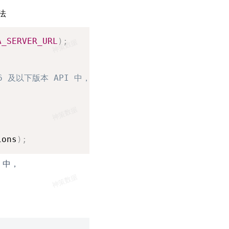
法
Copy
A_SERVER_URL
)
;
，16 及以下版本 API 中，addJavascriptInterface
ions
)
;
I 中，