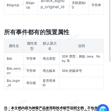
$track_signu
$Sign
关联原始I
$SignUp
字符串
p_original_id
Up
D
所有事件都有的预置属性
属性类
默认显示
属性名
说明
型
名
SDK 类型，例如 Java、Ru
$lib
字符串
埋点类型
by 等
$lib_versi
字符串
埋点版本
SDK 的版本号
on
$is_login
是否登录
布尔值
_id
ID
注：本文档内容为神策产品使用和技术细节说明文档，不包含适销