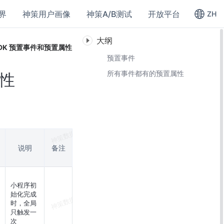
界
神策用户画像
神策A/B测试
开放平台
ZH
大纲
 SDK 预置事件和预置属性
预置事件
所有事件都有的预置属性
属性
说明
备注
小程序初
始化完成
时，全局
只触发一
次