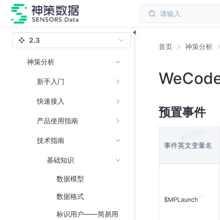
请输入
2.3
首页
神策分析
神策分析
WeCo
新手入门
快速接入
预置事件
产品使用指南
技术指南
事件英文变量名
基础知识
数据模型
数据格式
$MPLaunch
标识用户——简易用