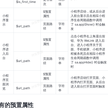
$is_first_time
次
值
小程序启动，或从后台进
$预置
小程
入前台显示且在相应小程
属性
序显
序生命周期函数中调用
页面路
字符
示
了
sa.appShow()
时会触
$url_path
径
串
发
点击小程序右上角退出按
$预置
钮、华为 WeLink 进入后
属性
小程
台、进入小程序关于页
序进
面、手机锁屏、小程序进
入后
程被杀死且在相应小程序
台
生命周期函数中调用
页面路
字符
$url_path
了
sa.appHide()
时会触发
径
串
时
$预置
小程
小程序启动打开页面、小
属性
序页
程序内打开页面、从后台
面浏
页面路
字符
进入前台打开页面时触发
$url_path
览
径
串
有的预置属性