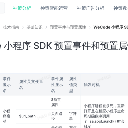
神策分析
神策智能运营
神策广告分析
神策数
技术指南
基础知识
预置事件与预置属性
WeCode 小程序
de 小程序 SDK 预置事件和预置
事件
事件属
属性
属性英文变量
显示
性显示
值类
触发时机
名
名
名
型
$预置
属性
小程序进程被杀死，重新
小程
打开且在相应小程序生命
页面路
字符
序启
$url_path
周期函数中调用
径
串
动
了
sa.appLaunch()
时会
触发
是否首
布尔