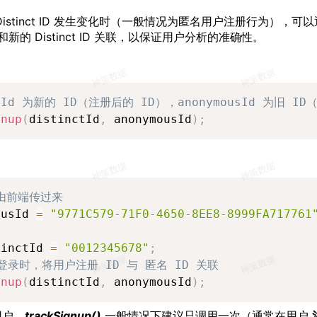
istinct ID 发生变化时（一般情况为匿名用户注册行为），可
 ID 和新的 Distinct ID 关联，以保证用户分析的准确性。
ctId 为新的 ID（注册后的 ID），anonymousId 为旧 ID
gnup
(
distinctId
,
 anonymousId
)
;
 由前端传过来
ousId 
=
"9771C579-71F0-4650-8EE8-8999FA717761
tinctId 
=
"0012345678"
;
登录时，将用户注册 ID 与 匿名 ID 关联
gnup
(
distinctId
,
 anonymousId
)
;
用户，
trackSignup()
一般情况下建议只调用一次（通常在用户