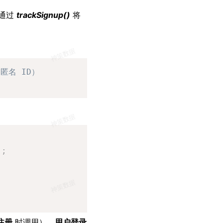
以通过
trackSignup()
将
Copy
（匿名 ID） 
Copy
"
;
注册
时调用），
用户登录