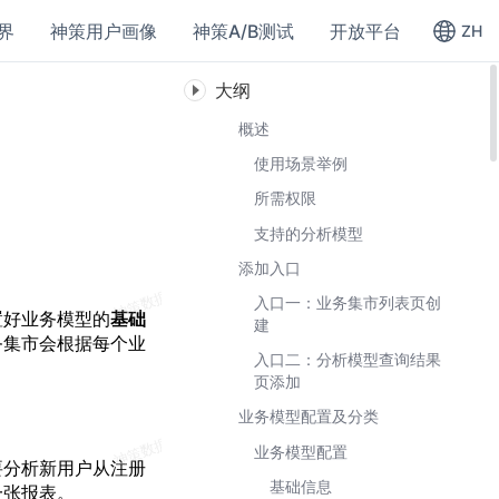
界
神策用户画像
神策A/B测试
开放平台
ZH
大纲
概述
使用场景举例
所需权限
支持的分析模型
添加入口
入口一：业务集市列表页创
置好业务模型的
基础
建
务集市会根据每个业
入口二：分析模型查询结果
页添加
业务模型配置及分类
业务模型配置
要分析新用户从注册
基础信息
一张报表。