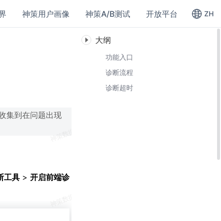
界
神策用户画像
神策A/B测试
开放平台
ZH
大纲
功能入口
诊断流程
诊断超时
地收集到在问题出现
断工具
>
开启前端诊