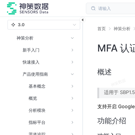
请输入
3.0
首页
神策分析
神策分析
MFA 认
新手入门
快速接入
概述
产品使用指南
基本概念
适用于 SBP1.
概览
支持开启 Googl
分析模块
功能介绍
指标平台
渠道追踪