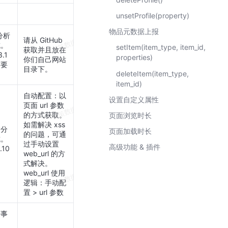
unsetProfile(property)
物品元数据上报
分析
请从 GitHub
成。
setItem(item_type, item_id,
获取并且放在
.1
properties)
你们自己网站
需要
目录下。
deleteItem(item_type,
item_id)
自动配置：以
设置自定义属性
页面 url 参数
的方式获取。
页面浏览时长
如需解决 xss
达分
页面加载时长
的问题，可通
成。
过手动设置
高级功能 & 插件
.10
web_url 的方
式解决。
web_url 使用
逻辑：手动配
置 > url 参数
击事