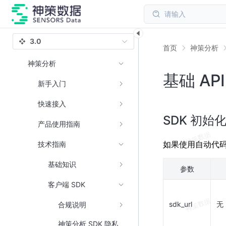
请输入
3.0
首页
神策分析
神策分析
基础 AP
新手入门
快速接入
SDK 初始
产品使用指南
如果使用自动代
技术指南
基础知识
参数
客户端 SDK
sdk_url
无
合规说明
神策分析 SDK 隐私