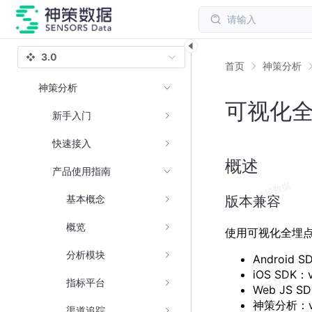
请输入
3.0
首页
神策分析
神策分析
可视化
新手入门
快速接入
概述
产品使用指南
版本兼容
基本概念
概览
使用可视化全埋
分析模块
Android 
iOS SDK：
指标平台
Web JS S
神策分析：v
渠道追踪