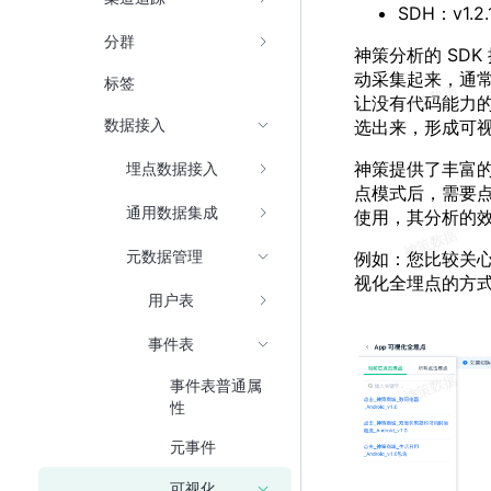
SDH：v1.2
分群
神策分析的 SD
动采集起来，通
标签
让没有代码能力
数据接入
选出来，形成可
神策提供了丰富的数
埋点数据接入
点模式后，需要
通用数据集成
使用，其分析的
元数据管理
例如：您比较关
视化全埋点的方
用户表
事件表
事件表普通属
性
元事件
可视化全埋点事件