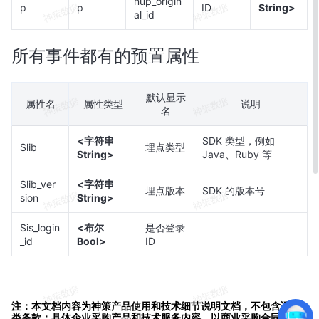
nup_origin
p
p
ID
String>
al_id
所有事件都有的预置属性
默认显示
属性名
属性类型
说明
名
<字符串
SDK 类型，例如
$lib
埋点类型
String>
Java、Ruby 等
$lib_ver
<字符串
埋点版本
SDK 的版本号
sion
String>
$is_login
<布尔
是否登录
_id
Bool>
ID
注：本文档内容为神策产品使用和技术细节说明文档，不包含适销
类条款；具体企业采购产品和技术服务内容，以商业采购合同为