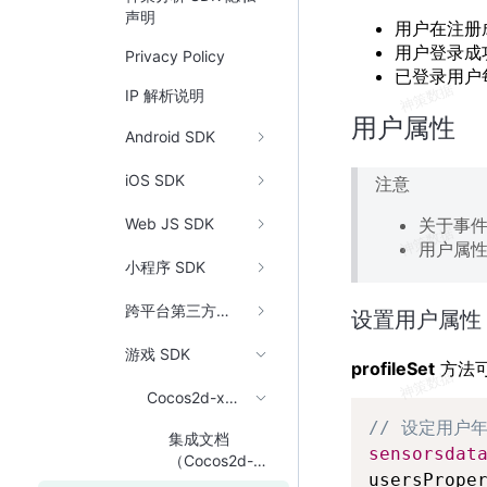
声明
用户在注册
用户登录成
Privacy Policy
已登录用户每
IP 解析说明
用户属性
Android SDK
iOS SDK
注意
关于事
Web JS SDK
用户属
小程序 SDK
跨平台第三方框架
设置用户属性
游戏 SDK
profileSet
方法可
Cocos2d-x SDK
// 设定用户年
集成文档
sensorsdat
（Cocos2d-
usersPrope
x）