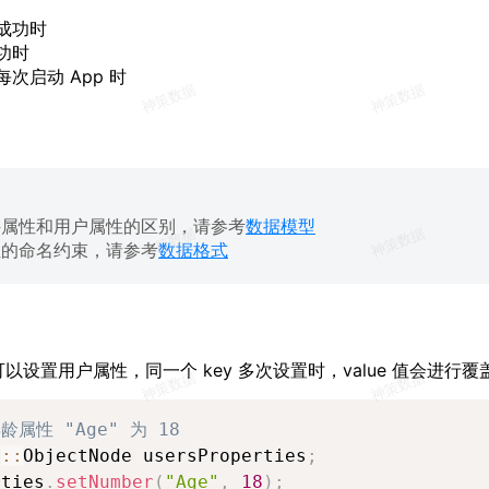
成功时
功时
次启动 App 时
件属性和用户属性的区别，请参考
数据模型
性的命名约束，请参考
数据格式
以设置用户属性，同一个 key 多次设置时，value 值会进行覆
龄属性 "Age" 为 18
a
:
:
ObjectNode usersProperties
;
rties
.
setNumber
(
"Age"
,
18
)
;