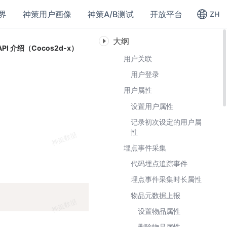
界
神策用户画像
神策A/B测试
开放平台
ZH
大纲
API 介绍（Cocos2d-x）
用户关联
用户登录
用户属性
设置用户属性
记录初次设定的用户属
性
埋点事件采集
代码埋点追踪事件
埋点事件采集时长属性
Copy
物品元数据上报
设置物品属性
删除物品属性