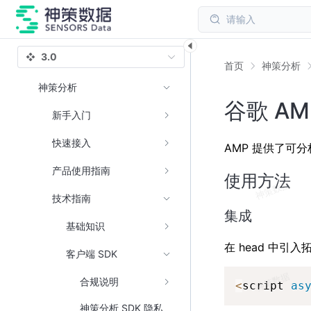
请输入
3.0
首页
神策分析
神策分析
谷歌 AM
新手入门
快速接入
AMP 提供了可
产品使用指南
使用方法
技术指南
集成
基础知识
在 head 中引
客户端 SDK
合规说明
<
script 
as
神策分析 SDK 隐私