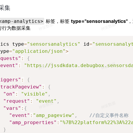
采集
标签，标签
type="sensorsanalytics"
，
<amp-analytics>
进行行为数据采集
tics type
=
"sensorsanalytics"
 id
=
"sensorsanaly
type
=
"application/json"
>
equests"
:
{
"event"
:
"https://jssdkdata.debugbox.sensorsd
riggers"
:
{
"trackPageview"
:
{
"on"
:
"visible"
,
"request"
:
"event"
,
"vars"
:
{
"event"
:
"amp_pageview"
,
//自定义事件名称
"amp_properties"
:
"%7B%22platform%22%3A%22
}