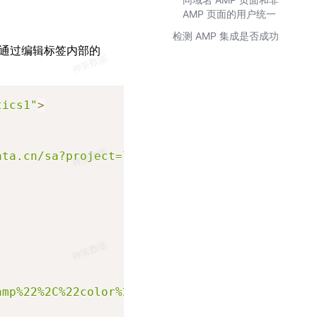
AMP 页面的用户统一
检测 AMP 集成是否成功
通过编辑标签内部的
Copy
tics1"
>
ata.cn/sa?project=liangshuang"
//数据接收地址
amp%22%2C%22color%22%3A%22red%22%7D"
//自定义