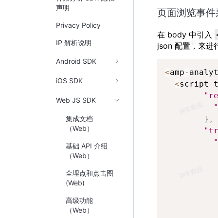
声明
页面浏览事件
Privacy Policy
在 body 中引入
IP 解析说明
json 配置，来
Android SDK
<
amp
-
analy
iOS SDK
<
script 
"r
Web JS SDK
}
,
集成文档
（Web）
"t
基础 API 介绍
（Web）
全埋点和点击图
(Web)
高级功能
（Web）