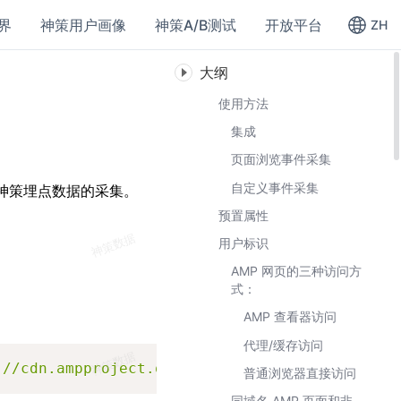
界
神策用户画像
神策A/B测试
开放平台
ZH
大纲
使用方法
集成
页面浏览事件采集
自定义事件采集
神策埋点数据的采集。
预置属性
用户标识
AMP 网页的三种访问方
式：
AMP 查看器访问
代理/缓存访问
Copy
://cdn.ampproject.org/v0/amp-analytics-0.1.js
普通浏览器直接访问
同域名 AMP 页面和非