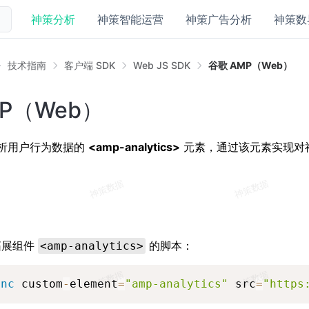
神策分析
神策智能运营
神策广告分析
神策数
技术指南
客户端 SDK
Web JS SDK
谷歌 AMP（Web）
P（Web）
分析用户行为数据的
<amp-analytics>
元素，通过该元素实现对
入拓展组件
的脚本：
<amp-analytics>
ync
 custom
-
element
=
"amp-analytics"
 src
=
"https