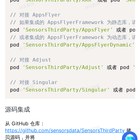
// 对接 AppsFlyer
// 如果集成的 AppsFlyerFramework 为静态库，请
pod 
'SensorsThirdParty/AppsFlyer'
 或者 pod
// 或者集成的 AppsFlyerFramework 为动态库，请
pod 
'SensorsThirdParty/AppsFlyerDynamic'
 
// 对接 Adjust
pod 
'SensorsThirdParty/Adjust'
 或者 pod 
'S
// 对接 Singular
pod 
'SensorsThirdParty/Singular'
 或者 pod 
源码集成
从 GitHub 仓库：
https://github.com/sensorsdata/SensorsThirdParty
拷
贝源码，并将