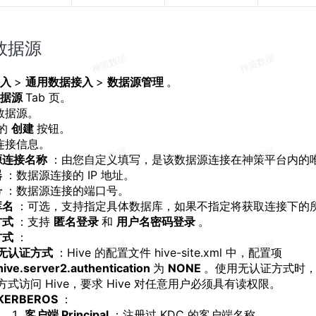
 数据源
接入
>
通用数据接入
>
数据源管理
。
数据源
Tab 页。
数据源。
的
创建
按钮。
连接信息。
源连接名称
：由您自定义填写，是该数据源连接在神策平台内的
器
：数据源连接的 IP 地址。
号
：数据源连接的端口号。
库名
：可选，支持指定具体数据库，如果不指定将获取连接下的
方式
：支持
匿名登录
和
用户名密码登录
。
方式
：
无认证方式
：Hive 的配置文件 hive-site.xml 中，配置项
hive.server2.authentication
为
NONE
。使用无认证方式时，匿
方式访问 Hive，要求 Hive 对任意用户必须具有读权限。
KERBEROS
：
客户端 Principal
：注册过 KDC 的客户端名称。