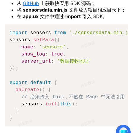
从
GitHub
上获取快应用 SDK 源码；
将
sensorsdata.min.js
文件放入项目相应目录下；
在
app.ux
文件中通过
import
引入 SDK。
Copy
import
 sensors 
from
'./sensorsdata.min.js
sensors
.
setPara
(
{
name
:
'sensors'
,
show_log
:
true
,
server_url
:
'数据接收地址'
}
)
;
export
default
{
onCreate
(
)
{
// 必须传入 this，不然在 Page 中无法引用 se
    sensors
.
init
(
this
)
;
}
}