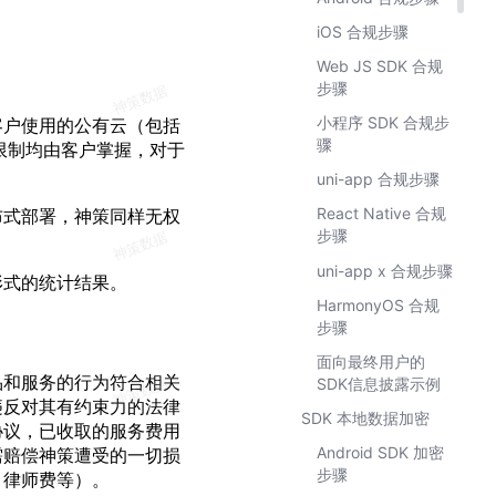
iOS 合规步骤
Web JS SDK 合规
步骤
小程序 SDK 合规步
客户使用的公有云（包括
骤
限限制均由客户掌握，对于
uni-app 合规步骤
React Native 合规
布式部署，神策同样无权
步骤
uni-app x 合规步骤
形式的统计结果。
HarmonyOS 合规
步骤
面向最终用户的
品和服务的行为符合相关
SDK信息披露示例
违反对其有约束力的法律
SDK 本地数据加密
协议，已收取的服务费用
Android SDK 加密
需赔偿神策遭受的一切损
步骤
、律师费等）。