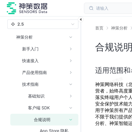
请输入
2.5
首页
神策分析
神策分析
合规说
新手入门
快速接入
适用范围和
产品使用指南
神策网络科技（
技术指南
营者，始终高度
基础知识
落实终端用户个
安全保护技术能
客户端 SDK
用于神策所有产
不限于我们提供的
合规说明
分析、神策智能
App Store 隐私