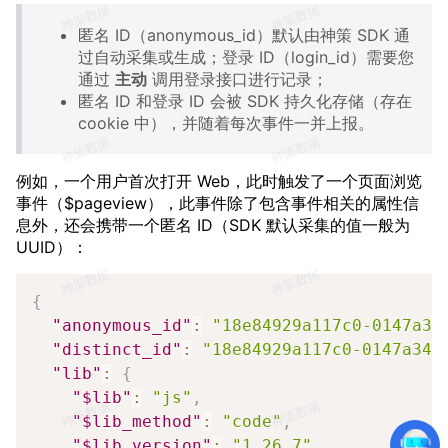
匿名 ID（anonymous_id）默认由神策 SDK 通
过自动采集或生成；登录 ID（login_id）需要您
通过
主动
调用登录接口进行记录；
匿名 ID 和登录 ID 会被 SDK 持久化存储（存在
cookie 中），并随着每次事件一并上报。
例如，一个用户首次打开 Web，此时触发了一个页面浏览
事件（$pageview），此事件除了包含事件相关的属性信
息外，还会携带一个匿名 ID（SDK 默认采集的值一般为
UUID）：
Copy
{
"anonymous_id"
:
"18e84929a117c0-0147a34
"distinct_id"
:
"18e84929a117c0-0147a34a
"lib"
:
{
"$lib"
:
"js"
,
"$lib_method"
:
"code"
,
"$lib_version"
:
"1.26.7"