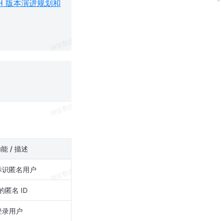
r-OH 版本演进规划和
能 / 描述
 标识匿名用户
匿名 ID
登录用户