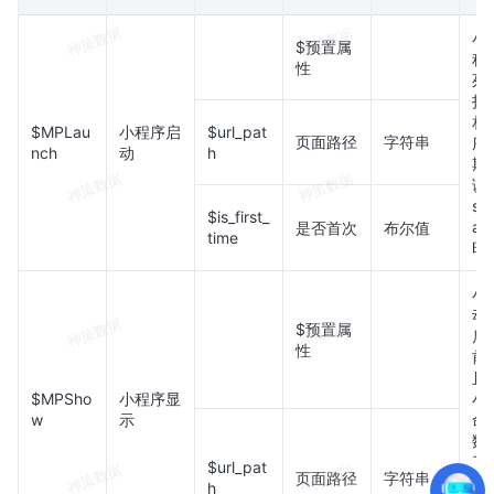
小
$预置属
程
性
死
打
相
$MPLau
小程序启
$url_pat
页面路径
字符串
序
nch
动
h
期
调
sa
$is_first_
au
是否首次
布尔值
time
时
小
动
$预置属
后
性
前
且
$MPSho
小程序显
小
w
示
命
数
了
$url_pat
页面路径
字符串
sa
h